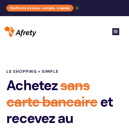
MyAfrety évolue, +simple, +rapide
LE SHOPPING + SIMPLE
Achetez
sans
carte bancaire
et
recevez au